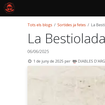
Skip to Content
Inici
Sortides
Contacta'ns
Tots els blogs
Sortides ja fetes
La Best
La Bestiolad
06/06/2025
1 de juny de 2025
per
DIABLES D'AR